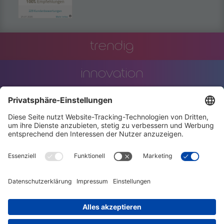
trendig
innovation
engineering
training
events
stellenanzeigen
AGBs
datenschutzerklärung
code of conduct
charta der vielfalt