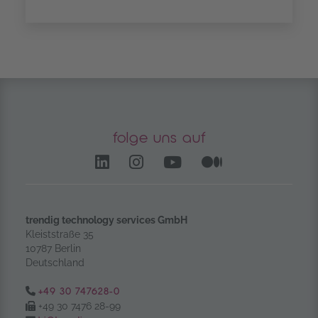
folge uns auf
LinkedIn – öffnet in einem
Instagram öffnet in e
YouTube Channel 
Medium – öf
trendig technology services GmbH
Kleiststraße 35
10787 Berlin
Deutschland
Tel.:
+49 30 747628-0
Fax:
+49 30 7476 28-99