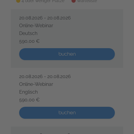
4 oder weniger Plätze
Warteliste
20.08.2026 - 20.08.2026
Online-Webinar
Deutsch
590,00 €
GenAI-gestütztes Requirements Engineering – 1 Tag
Mehr als 5 Plätze verfügbar
buchen
20.08.2026 - 20.08.2026
Online-Webinar
Englisch
590,00 €
GenAI-gestütztes Requirements Engineering – 1 Tag
Mehr als 5 Plätze verfügbar
buchen