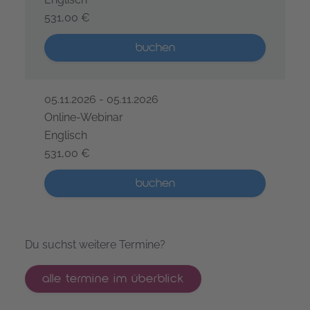
531,00 €
GenAI-gestütztes Requirements Engineering – 1 Tag
Mehr als 5 Plätze verfügbar
buchen
05.11.2026 - 05.11.2026
Online-Webinar
Englisch
531,00 €
GenAI-gestütztes Requirements Engineering – 1 Tag
Mehr als 5 Plätze verfügbar
buchen
Du suchst weitere Termine?
alle termine im überblick