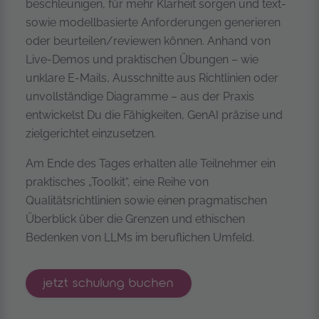
beschleunigen, für mehr Klarheit sorgen und text-
sowie modellbasierte Anforderungen generieren
oder beurteilen/reviewen können. Anhand von
Live-Demos und praktischen Übungen – wie
unklare E-Mails, Ausschnitte aus Richtlinien oder
unvollständige Diagramme – aus der Praxis
entwickelst Du die Fähigkeiten, GenAI präzise und
zielgerichtet einzusetzen.
Am Ende des Tages erhalten alle Teilnehmer ein
praktisches „Toolkit“, eine Reihe von
Qualitätsrichtlinien sowie einen pragmatischen
Überblick über die Grenzen und ethischen
Bedenken von LLMs im beruflichen Umfeld.
genai-gestütztes requirements engineeri
jetzt
schulung buchen