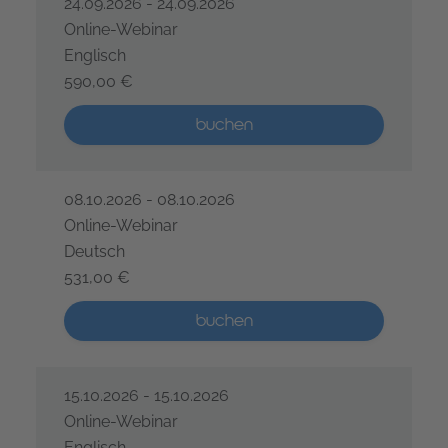
24.09.2026 - 24.09.2026
Online-Webinar
Englisch
590,00 €
GenAI-gestütztes Requirements Engineering – 1 Tag
Mehr als 5 Plätze verfügbar
buchen
08.10.2026 - 08.10.2026
Online-Webinar
Deutsch
531,00 €
GenAI-gestütztes Requirements Engineering – 1 Tag
Mehr als 5 Plätze verfügbar
buchen
15.10.2026 - 15.10.2026
Online-Webinar
Englisch