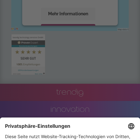
Mehr Informationen
Akzeptieren
powered by
Usercentrics Consent
Management Platform
trendig
innovation
engineering