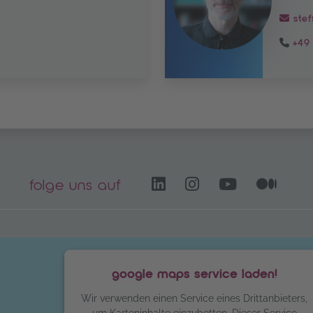
stef
+49 
LinkedIn – öffnet 
Instagram öffn
YouTube C
Medi
folge uns auf
google maps service laden!
Wir verwenden einen Service eines Drittanbieters,
um Karteninhalte einzubetten. Dieser Service