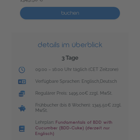
AU Grundlagen von BDD mit Cucumber – 3 Tage
Mehr als 5 Plätze verfügbar
buchen
details im überblick
3 Tage
Trainingsuhrzeiten:
09:00 – 16:00 Uhr täglich (CET Zeitzone)
Verfügbare Sprachen: Englisch,Deutsch
Regulärer Preis: 1495.00€ zzgl. MwSt.
Frühbucher (bis 8 Wochen): 1345.50€ zzgl.
MwSt.
Lehrplan:
Fundamentals of BDD with
Cucumber (BDD-Cuke) (derzeit nur
Englisch)