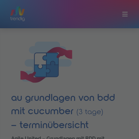
Zum Hauptinhalt springen
au grundlagen von bdd
mit cucumber
(3 tage)
– terminübersicht
Agile United – Grundlagen mit BDD mit