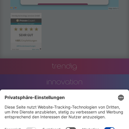
Akzeptieren
powered by
Usercentrics Consent
Management Platform
trendig
innovation
engineering
training