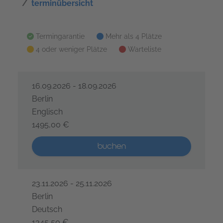
terminübersicht
alle termine im überblick
Termingarantie
Mehr als 4 Plätze
4 oder weniger Plätze
Warteliste
16.09.2026 - 18.09.2026
Berlin
Englisch
1495,00 €
AU Grundlagen von BDD mit Cucumber – 3 Tage
Mehr als 5 Plätze verfügbar
buchen
23.11.2026 - 25.11.2026
Berlin
Deutsch
1345,50 €