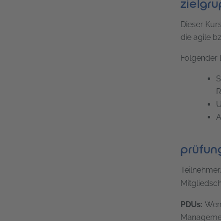
zielgr
Dieser Kurs
die agile b
Folgender L
S
R
U
A
prüfung
Teilnehmer
Mitgliedsch
PDUs:
Wenn
Management