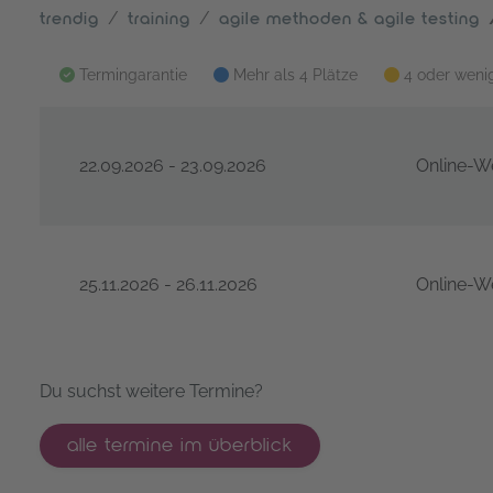
trendig
training
agile methoden & agile testing
Termingarantie
Mehr als 4 Plätze
4 oder wenig
22.09.2026 - 23.09.2026
Online-W
Certified Scrum Product Owner® – Kooperation Da
25.11.2026 - 26.11.2026
Online-W
Certified Scrum Product Owner® – Kooperation Da
Du suchst weitere Termine?
alle termine im überblick