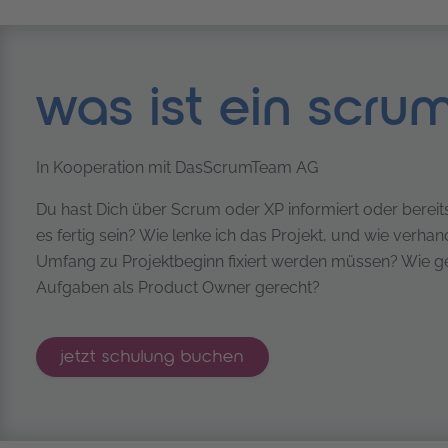
was ist ein scru
In Kooperation mit DasScrumTeam AG
Du hast Dich über Scrum oder XP informiert oder bereits
es fertig sein? Wie lenke ich das Projekt, und wie verha
Umfang zu Projektbeginn fixiert werden müssen? Wie g
Aufgaben als Product Owner gerecht?
certified scrum product owner®
jetzt
schulung buchen