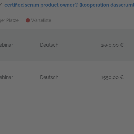
certified scrum product owner® (kooperation dasscrumt
er Plätze
Warteliste
ebinar
Deutsch
1550,00 €
sScrumTeam - 2 Tage
ebinar
Deutsch
1550,00 €
sScrumTeam - 2 Tage