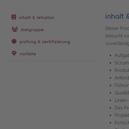
inhalt 
inhaltsverzeichnis
inhalt & lehrplan
Dieser Prod
zielgruppe
besucht vo
prüfung & zertifizierung
zuverlässi
vorteile
Aufgab
Scrum-
Produk
Anford
Führun
Qualit
Linien
Das Pr
Projek
Fortsch