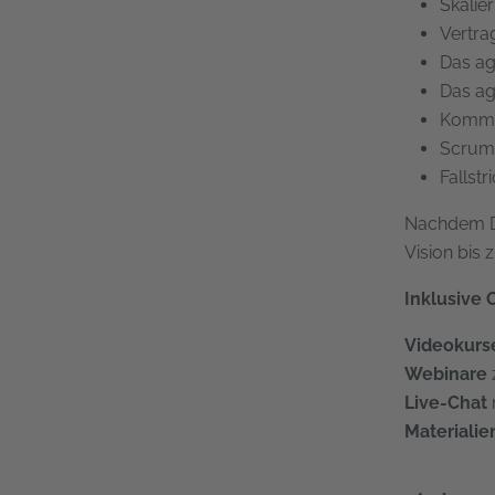
Skalie
Vertra
Das ag
Das ag
Kommun
Scrum 
Fallst
Nachdem Du 
Vision bis
Inklusive
Videokurs
Webinare
Live-Chat
Materialie