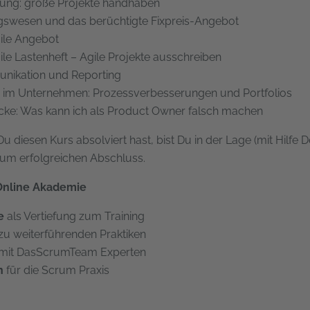
rung: große Projekte handhaben
gswesen und das berüchtigte Fixpreis-Angebot
ile Angebot
ile Lastenheft – Agile Projekte ausschreiben
ikation und Reporting
im Unternehmen: Prozessverbesserungen und Portfolios
ricke: Was kann ich als Product Owner falsch machen
diesen Kurs absolviert hast, bist Du in der Lage (mit Hilfe 
 zum erfolgreichen Abschluss.
 Online Akademie
e
als Vertiefung zum Training
zu weiterführenden Praktiken
mit DasScrumTeam Experten
n
für die Scrum Praxis