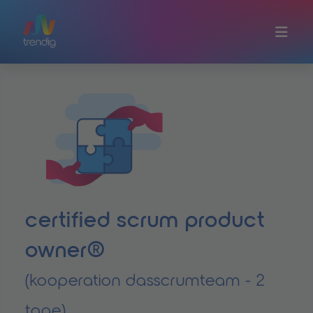
Zum Hauptinhalt springen
certified scrum product
owner®
(kooperation dasscrumteam - 2
tage)