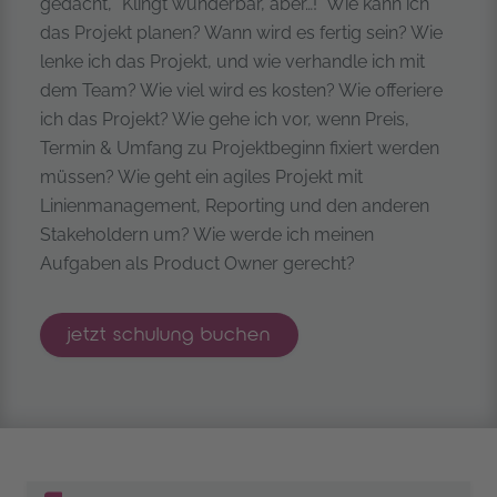
gedacht, "Klingt wunderbar, aber…!" Wie kann ich
das Projekt planen? Wann wird es fertig sein? Wie
lenke ich das Projekt, und wie verhandle ich mit
dem Team? Wie viel wird es kosten? Wie offeriere
ich das Projekt? Wie gehe ich vor, wenn Preis,
Termin & Umfang zu Projektbeginn fixiert werden
müssen? Wie geht ein agiles Projekt mit
Linienmanagement, Reporting und den anderen
Stakeholdern um? Wie werde ich meinen
Aufgaben als Product Owner gerecht?
certified scrum product owner®
jetzt
schulung buchen