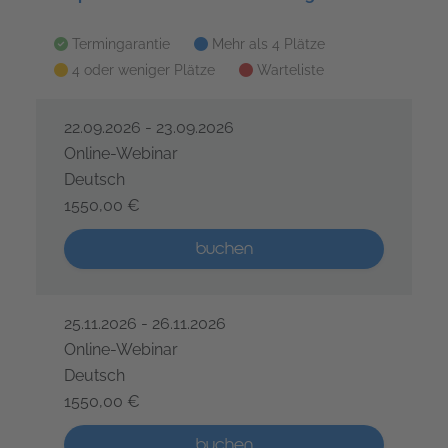
Termingarantie
Mehr als 4 Plätze
4 oder weniger Plätze
Warteliste
22.09.2026 - 23.09.2026
Online-Webinar
Deutsch
1550,00 €
Certified Scrum Product Owner® – Kooperation Das
Mehr als 5 Plätze verfügbar
buchen
25.11.2026 - 26.11.2026
Online-Webinar
Deutsch
1550,00 €
Certified Scrum Product Owner® – Kooperation Das
Mehr als 5 Plätze verfügbar
buchen