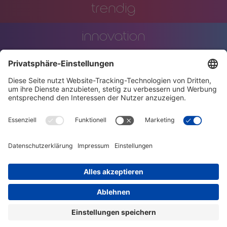
trendig
innovation
engineering
training
events
stellenanzeigen
AGBs
datenschutzerklärung
code of conduct
charta der vielfalt
impressum