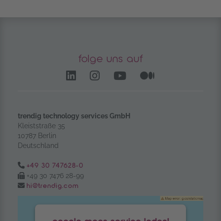
folge uns auf
LinkedIn – öffnet in einem
Instagram öffnet in e
YouTube Channel 
Medium – öf
trendig technology services GmbH
Kleiststraße 35
10787 Berlin
Deutschland
Tel.:
+49 30 747628-0
Fax:
+49 30 7476 28-99
Email:
hi@trendig.com