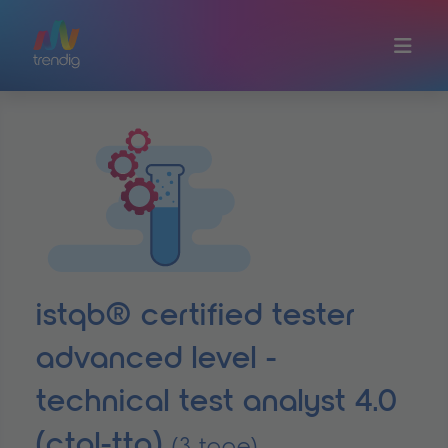
Zum Hauptinhalt springen
istqb® certified tester
advanced level -
technical test analyst 4.0
(ctal-tta)
(3 tage)