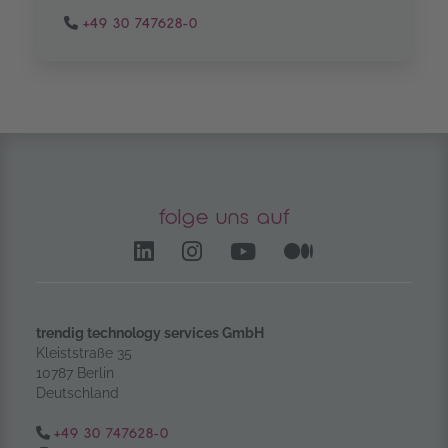
+49 30 747628-0
folge uns auf
LinkedIn – öffnet in einem
Instagram öffnet in e
YouTube Channel 
Medium – öf
trendig technology services GmbH
Kleiststraße 35
10787 Berlin
Deutschland
Tel.:
+49 30 747628-0