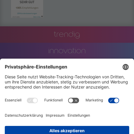
trendig
innovation
engineering
training
events
stellenanzeigen
AGBs
datenschutzerklärung