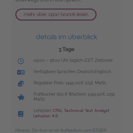
mehr über arjan brands lesen
details im überblick
3 Tage
Trainingsuhrzeiten:
09:00 – 18:00 Uhr täglich (CET Zeitzone)
Verfügbare Sprachen: Deutsch,Englisch
Regulärer Preis: 1495.00€ zzgl. MwSt.
Frühbucher (bis 8 Wochen): 1345.50€ zzgl.
MwSt.
Lehrplan:
CTAL Technical Test Analyst
Lehrplan 4.0
Hinweis: Der Kurs ist ein Aufbaukurs zum ISTQB®