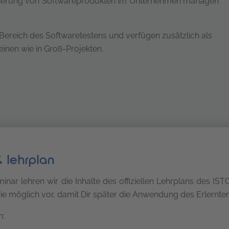
ssicherung von Softwareprodukten im Unternehmen managen
 Bereich des Softwaretestens und verfügen zusätzlich als
inen wie in Groß-Projekten.
 testmanagement 3.0 (ctal-tm)
& lehrplan
nar lehren wir die Inhalte des offiziellen Lehrplans des IST
ie möglich vor, damit Dir später die Anwendung des Erlernten l
n: