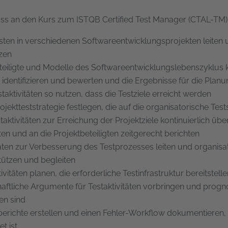
ss an den Kurs zum ISTQB Certified Test Manager (CTAL-TM)
sten in verschiedenen Softwareentwicklungsprojekten leiten u
zen
teiligte und Modelle des Softwareentwicklungslebenszyklus k
n identifizieren und bewerten und die Ergebnisse für die P
staktivitäten so nutzen, dass die Testziele erreicht werden
rojektteststrategie festlegen, die auf die organisatorische Tes
staktivitäten zur Erreichung der Projektziele kontinuierlich ü
en und an die Projektbeteiligten zeitgerecht berichten
täten zur Verbesserung des Testprozesses leiten und organisa
tützen und begleiten
tivitäten planen, die erforderliche Testinfrastruktur bereitst
haftliche Argumente für Testaktivitäten vorbringen und prog
en sind
berichte erstellen und einen Fehler-Workflow dokumentieren,
t ist