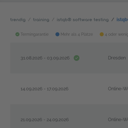
istqb
trendig
training
istqb® software testing
Termingarantie
Mehr als 4 Plätze
4 oder wenig
Termingarantie
31.08.2026 - 03.09.2026
Dresden
ISTQB® Certified Tester Advanced Level - Testmana
14.09.2026 - 17.09.2026
Online-W
ISTQB® Certified Tester Advanced Level - Testmana
21.09.2026 - 24.09.2026
Online-W
ISTQB® Certified Tester Advanced Level - Testmana