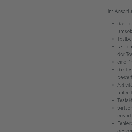
Im Anschlu
das Te
umset
Testbe
Risike
der Te
eine P
die Te
bewert
Aktivi
unters
Testak
wirtsc
erwart
Fehler
geeigne