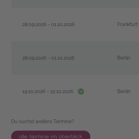
28.09.2026 - 01.10.2026
Frankfur
ISTQB® Certified Tester Advanced Level - Testmana
28.09.2026 - 01.10.2026
Berlin
ISTQB® Certified Tester Advanced Level - Testmana
Termingarantie
19.10.2026 - 22.10.2026
Berlin
ISTQB® Certified Tester Advanced Level - Testmana
Du suchst weitere Termine?
alle termine im überblick