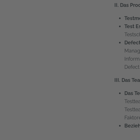
II. Das Pr
Testm
Test E
Testsc
Defec
Manage
Inform
Defect
III. Das 
Das T
Testte
Testte
Faktor
Bezie