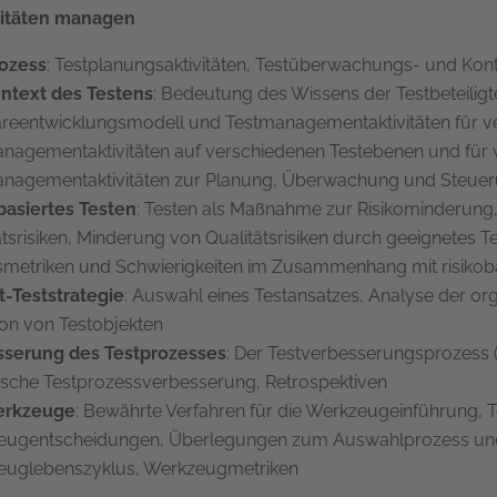
ivitäten managen
rozess
: Testplanungsaktivitäten, Testüberwachungs- und Kontro
ntext des Testens
: Bedeutung des Wissens der Testbeteilig
reentwicklungsmodell und Testmanagementaktivitäten für v
nagementaktivitäten auf verschiedenen Testebenen und für 
nagementaktivitäten zur Planung, Überwachung und Steue
basiertes Testen
: Testen als Maßnahme zur Risikominderung, 
ätsrisiken, Minderung von Qualitätsrisiken durch geeignetes Te
smetriken und Schwierigkeiten im Zusammenhang mit risikob
t-Teststrategie
: Auswahl eines Testansatzes, Analyse der org
tion von Testobjekten
sserung des Testprozesses
: Der Testverbesserungsprozess 
ische Testprozessverbesserung, Retrospektiven
erkzeuge
: Bewährte Verfahren für die Werkzeugeinführung, 
ugentscheidungen, Überlegungen zum Auswahlprozess und z
euglebenszyklus, Werkzeugmetriken