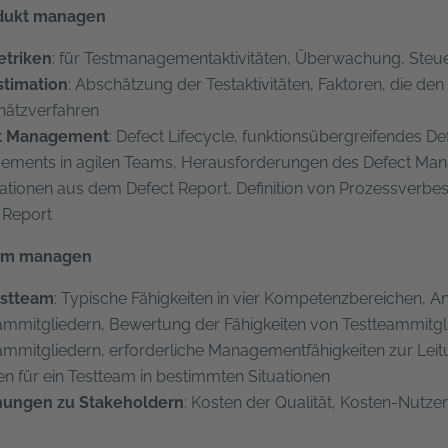
odukt managen
etriken
: für Testmanagementaktivitäten, Überwachung, Steue
stimation
: Abschätzung der Testaktivitäten, Faktoren, die d
hätzverfahren
t Management
: Defect Lifecycle, funktionsübergreifendes 
ments in agilen Teams, Herausforderungen des Defect Mana
ationen aus dem Defect Report, Definition von Prozessve
 Report
Team managen
estteam
: Typische Fähigkeiten in vier Kompetenzbereichen, An
ammitgliedern, Bewertung der Fähigkeiten von Testteammitgli
ammitgliedern, erforderliche Managementfähigkeiten zur Lei
en für ein Testteam in bestimmten Situationen
hungen zu Stakeholdern
: Kosten der Qualität, Kosten-Nutze