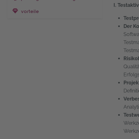
I. Testakt
vorteile
Testp
Der Ko
Softwa
Testma
Testma
Risiko
Qualit
Erfolg
Projek
Defini
Verbe
Analyt
Testw
Werkze
Werkz