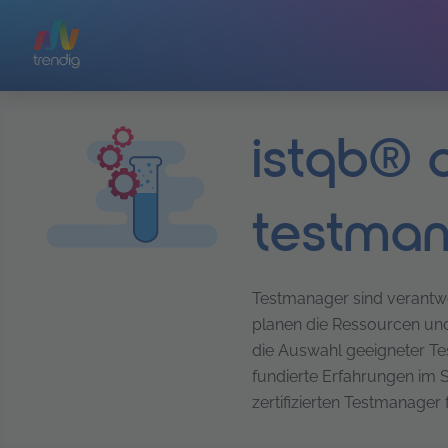
Zum Hauptinhalt springen
istqb® c
testman
Testmanager sind verantwor
planen die Ressourcen und
die Auswahl geeigneter Te
fundierte Erfahrungen im S
zertifizierten Testmanager f