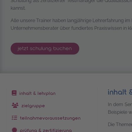
Schulung als zertifizierter Testmanager die Qualität
kannst.
Alle unsere Trainer haben langjährige Lehrerfahrung im
Unternehmensberater über fundiertes Praxiswissen in kle
istqb® certified tester advanced level -
jetzt
schulung buchen
inhalt 
inhaltsverzeichnis
inhalt & lehrplan
In dem Semi
zielgruppe
Beispiele w
teilnahmevoraussetzungen
Die Theme
prüfung & zertifizierung