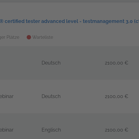
® certified tester advanced level - testmanagement 3.0 (ct
er Plätze
Warteliste
Deutsch
2100,00 €
gement 3.0 (CTAL-TM) – 4 Tage
ebinar
Deutsch
2100,00 €
gement 3.0 (CTAL-TM) – 4 Tage
ebinar
Englisch
2100,00 €
gement 3.0 (CTAL-TM) – 4 Tage