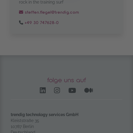
rock in the training surf
steffen.flegel@trendig.com
+49 30 747628-0
folge uns auf
LinkedIn – öffnet in einem
Instagram öffnet in e
YouTube Channel 
Medium – öf
trendig technology services GmbH
Kleiststraße 35
10787 Berlin
Deutschland