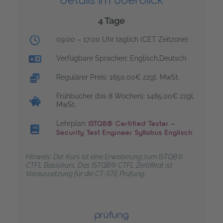
details im überblick
4 Tage
Trainingsuhrzeiten:
09:00 – 17:00 Uhr täglich (CET Zeitzone)
Verfügbare Sprachen: Englisch,Deutsch
Regulärer Preis: 1650.00€ zzgl. MwSt.
Frühbucher (bis 8 Wochen): 1485.00€ zzgl.
MwSt.
Lehrplan:
ISTQB® Certified Tester –
Security Test Engineer Syllabus Englisch
Hinweis: Der Kurs ist eine Erweiterung zum ISTQB®
CTFL Basiskurs. Das ISTQB® CTFL Zertifikat ist
Voraussetzung für die CT-STE Prüfung.
prüfung