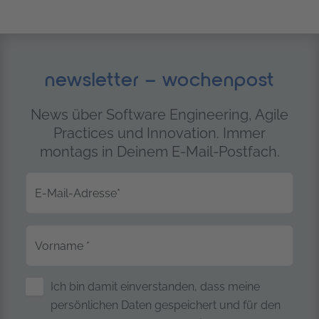
trendig technology services GmbH
newsletter – wochenpost
News über Software Engineering, Agile
Practices und Innovation. Immer
montags in Deinem E-Mail-Postfach.
E-Mail-Adresse
*
Vorname
*
Sicherung personenbezogener Date
Ich bin damit einverstanden, dass meine
persönlichen Daten gespeichert und für den