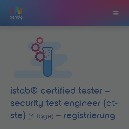
Zum Hauptinhalt springen
istqb® certified tester –
security test engineer (ct-
ste)
– registrierung
(4 tage)