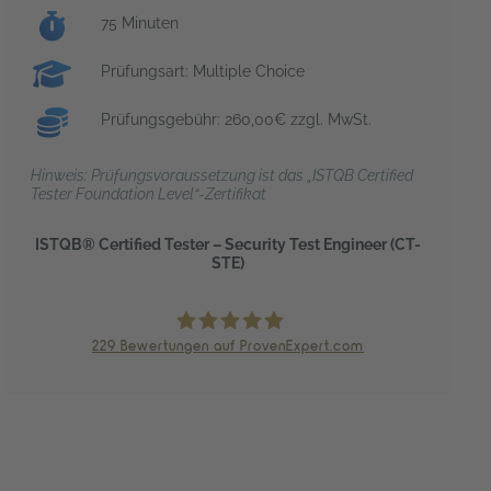
Prüfungsdauer:
75 Minuten
Prüfungsart: Multiple Choice
Prüfungsgebühr: 260,00€ zzgl. MwSt.
Hinweis: Prüfungsvoraussetzung ist das „ISTQB Certified
Tester Foundation Level“-Zertifikat
ISTQB® Certified Tester – Security Test Engineer (CT-
STE)
229
Bewertungen auf ProvenExpert.com
trendig technology services GmbH