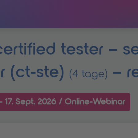
ertified tester – se
r (ct-ste)
– r
(4 tage)
- 17. Sept. 2026 /
Online-Webinar