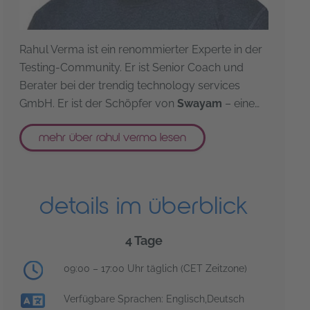
Rahul Verma ist ein renommierter Experte in der
Testing-Community. Er ist Senior Coach und
Berater bei der trendig technology services
GmbH. Er ist der Schöpfer von
Swayam
– eine…
mehr über rahul verma lesen
details im überblick
4 Tage
Trainingsuhrzeiten:
09:00 – 17:00 Uhr täglich (CET Zeitzone)
Verfügbare Sprachen: Englisch,Deutsch