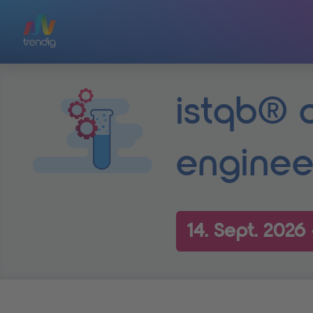
Zum Hauptinhalt springen
istqb® c
enginee
14. Sept. 2026 