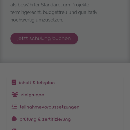
als bewährter Standard, um Projekte
termingerecht, budgettreu und qualitativ
hochwertig umzusetzen.
prince2® project management foundatio
jetzt
schulung buchen
inhaltsverzeichnis
inhalt & lehrplan
zielgruppe
teilnahmevoraussetzungen
prüfung & zertifizierung