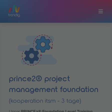
Zum Hauptinhalt springen
prince2® project
management foundation
(kooperation itsm - 3 tage)
Unser
PRINCE2® Foundation Level Training