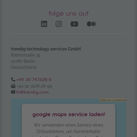
folge uns auf
LinkedIn – öffnet in einem
Instagram öffnet in e
YouTube Channel 
Medium – öf
trendig technology services GmbH
Kleiststraße 35
10787 Berlin
Deutschland
Tel.:
+49 30 747628-0
Fax:
+49 30 7476 28-99
Email:
hi@trendig.com
google maps service laden!
Wir verwenden einen Service eines
Drittanbieters, um Karteninhalte