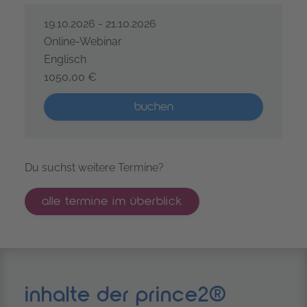
19.10.2026 - 21.10.2026
Online-Webinar
Englisch
1050,00 €
PRINCE2® Project Management Foundation – Koopera
Mehr als 5 Plätze verfügbar
buchen
Du suchst weitere Termine?
alle termine im überblick
inhalte der prince2®