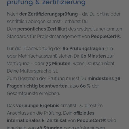
prüfung & zertifizierung
Nach
der Zertifizierungsprüfung
- die Du online oder
schriftlich ablegen kannst - erhältst Du
Dein
persönliches Zertifikat
des weltweit anerkannten
Standards für Projektmanagement von
PeopleCert®
.
Für die Beantwortung der
60 Prüfungsfragen
(Ein-
oder Mehrfachauswahl) stehen Dir
60 Minuten
zur
Verfügung – oder
75 Minuten
, wenn Deutsch nicht
Deine Muttersprache ist.
Zum Bestehen der Prüfung musst Du
mindestens 36
Fragen richtig beantworten
, also
60 %
der
Gesamtpunkte erreichen.
Das
vorläufige Ergebnis
erhältst Du direkt im
Anschluss an die Prüfung. Dein
offizielles
internationales E-Zertifikat
von
PeopleCert®
wird
innerhalb von
48 Stunden
nach erfolgreichem