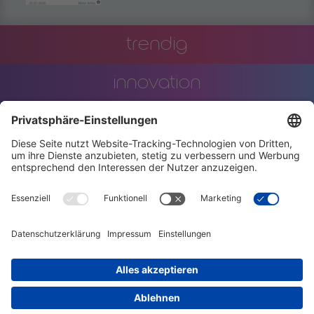
trendig
innovation
engineering
training
events
stellenanzeigen
AGBs
datenschutzerklärung
code of conduct
charta der vielfalt