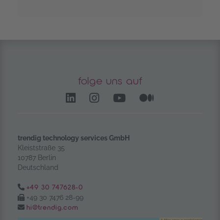
folge uns auf
LinkedIn – öffnet in einem
Instagram öffnet in e
YouTube Channel 
Medium – öf
trendig technology services GmbH
Kleiststraße 35
10787 Berlin
Deutschland
Tel.:
+49 30 747628-0
Fax:
+49 30 7476 28-99
Email:
hi@trendig.com