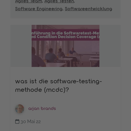
Agiles Team
,
Agiles Testen
,
Software Engineering
,
Softwareentwicklung
was ist die software-testing-
methode (mcdc)?
arjan brands
30 Mai 22