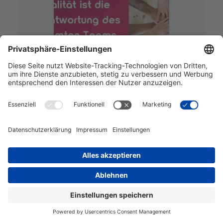
qualität ist die verantwortung
des gesamten teams
arjan brands
05 Nov 18
seit 2001 haben wir das
agile manifest
und seither lernt die gesamte it-branche,
agile prinzipien und werte in der tägl…
mehr lesen >>