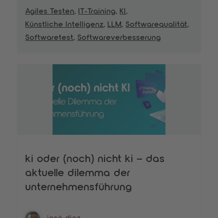
Agiles Testen
,
IT-Training
,
KI
,
Künstliche Intelligenz
,
LLM
,
Softwarequalität
,
Softwaretest
,
Softwareverbesserung
ki oder (noch) nicht ki – das
aktuelle dilemma der
unternehmensführung