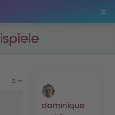
ispiele
share on LinkedIn
Share by Email
dominique