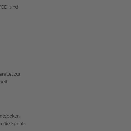
I/CD) und
rallel zur
elt.
 entdecken
n die Sprints