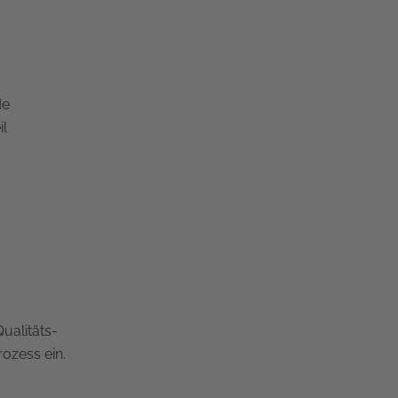
de
il
ualitäts-
rozess ein.