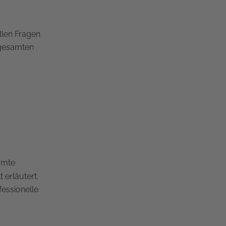
llen Fragen
m gesamten
amte
 erläutert.
essionelle