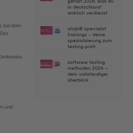
gehalt 2026: was du
in deutschland
wirklich verdienst
l, bei dem
istqb® specialist
 Das
trainings – deine
spezialisierung zum
testing-profi
 Denkweise
software testing
methoden 2026 –
dein vollständiger
überblick
en und