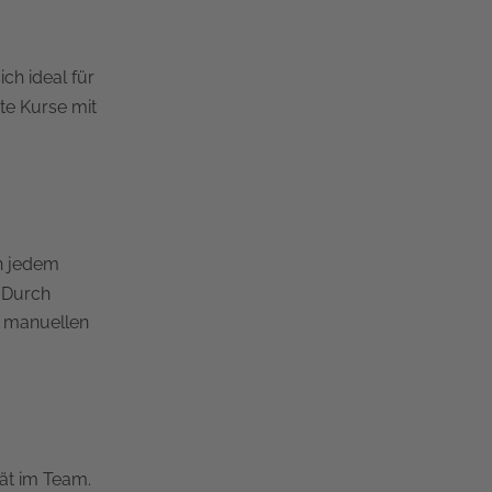
ch ideal für
bte Kurse mit
in jedem
 Durch
d manuellen
tät im Team.