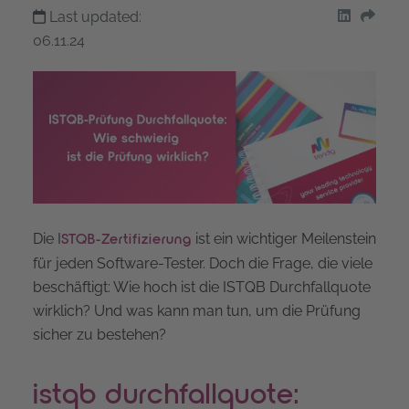
Last updated:
share on
Shar
06.11.24
Die I
ist ein wichtiger Meilenstein
STQB-Zertifizierung
für jeden Software-Tester. Doch die Frage, die viele
beschäftigt: Wie hoch ist die ISTQB Durchfallquote
wirklich? Und was kann man tun, um die Prüfung
sicher zu bestehen?
istqb durchfallquote: