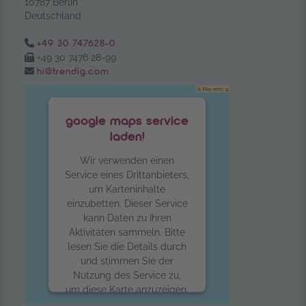
10787 Berlin
Deutschland
Tel.:
+49 30 747628-0
Fax:
+49 30 7476 28-99
Email:
hi@trendig.com
google maps service
laden!
Wir verwenden einen
Service eines Drittanbieters,
um Karteninhalte
einzubetten. Dieser Service
kann Daten zu Ihren
Aktivitäten sammeln. Bitte
lesen Sie die Details durch
und stimmen Sie der
Nutzung des Service zu,
um diese Karte anzuzeigen.