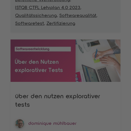
Berufliche Weiterbildung
,
ISTQB CTFL Lehrplan 4.0 2023
,
Qualitätssicherung
,
Softwarequalität
,
Softwaretest
,
Zertifizierung
über den nutzen explorativer
tests
dominique mühlbauer