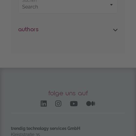
Suchen
authors
folge uns auf
LinkedIn – öffnet in einem
Instagram öffnet in e
YouTube Channel 
Medium – öf
trendig technology services GmbH
Kleiststraße 35