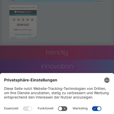
Akzeptieren
powered by
Usercentrics Consent
Management Platform
trendig
innovation
engineering
training
events