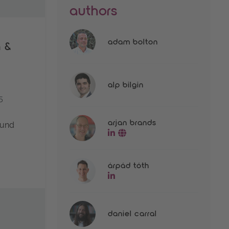
authors
adam bolton
n &
alp bilgin
5
arjan brands
 und
go to linkedin-profile of Arj
go to website of Arjan Br
árpád tóth
go to linkedin-profile of Árp
daniel carral