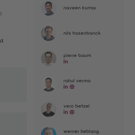
naveen kumar
5
nils hasenbanck
st
pierre baum
go to linkedin-profile of Pier
rahul verma
go to linkedin-profile of Ra
go to website of Rahul V
vero betzel
go to linkedin-profile of Ver
go to website of Vero Bet
werner lieblang