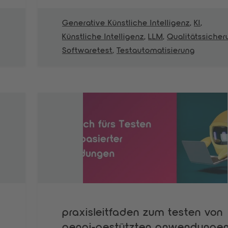
Generative Künstliche Intelligenz
,
KI
,
Künstliche Intelligenz
,
LLM
,
Qualitätssicher
Softwaretest
,
Testautomatisierung
praxisleitfaden zum testen von
genai-gestützten anwendunge