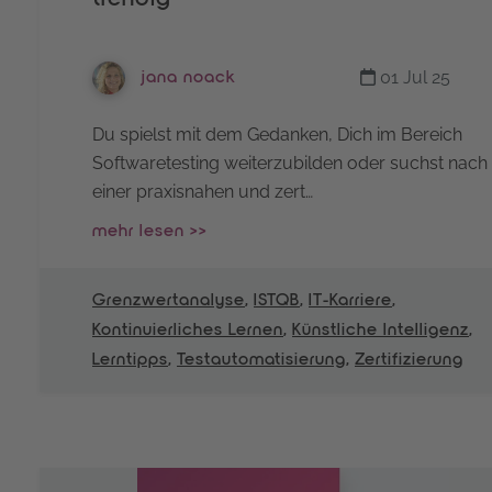
01 Jul 25
jana noack
Du spielst mit dem Gedanken, Dich im Bereich
Softwaretesting weiterzubilden oder suchst nach
einer praxisnahen und zert…
mehr lesen >>
Grenzwertanalyse
,
ISTQB
,
IT-Karriere
,
Kontinuierliches Lernen
,
Künstliche Intelligenz
,
Lerntipps
,
Testautomatisierung
,
Zertifizierung