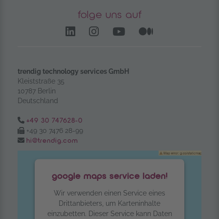
folge uns auf
LinkedIn – öffnet in einem
Instagram öffnet in e
YouTube Channel 
Medium – öf
trendig technology services GmbH
Kleiststraße 35
10787 Berlin
Deutschland
Tel.:
+49 30 747628-0
Fax:
+49 30 7476 28-99
Email:
hi@trendig.com
google maps service laden!
Wir verwenden einen Service eines
Drittanbieters, um Karteninhalte
einzubetten. Dieser Service kann Daten